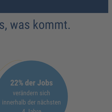
das, was kommt.
22% der Jobs
verändern sich
innerhalb der nächsten
4 Jahre