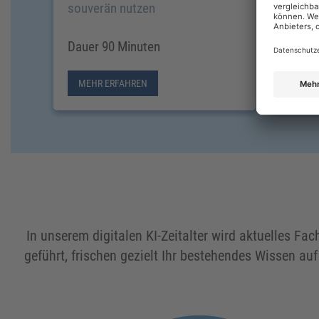
souverän nutzen
Dauer 90 Minuten
Dauer 
MEHR ERFAHREN
MEHR
In unserem digitalen KI-Zeitalter wird aktuelles Fac
geführt, frischen gezielt Ihr bestehendes Wissen au