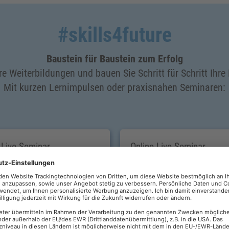
#skills4future
Baustein für Baustein zum Erfolg
e Weiterbildungen und bauen Sie Schritt für Schritt Ihre
Mit kurzen Lernimpulsen oder praxisnahen Seminaren:
-Live-Seminar
Online-Live-Seminar
T I – KI für die
Rekrutierung und Beschä
swelt nutzen
ausländischer Fachkräfte
n – Risiken –
Rechtliche Rahmenbedin
dungsfelder
für eine sichere Personal