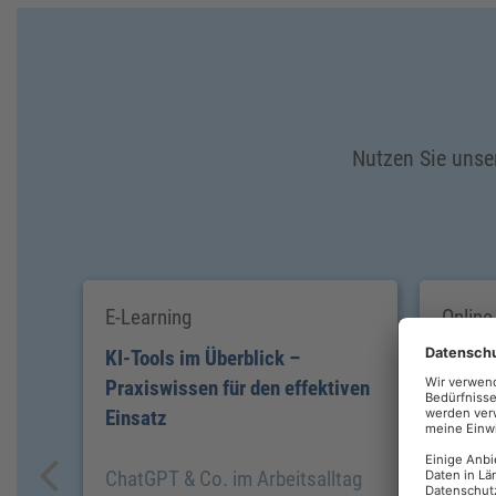
Nutzen Sie unser
E-Learning
Online
KI-Tools im Überblick –
ChatGP
Praxiswissen für den effektiven
Arbeit
Einsatz
Chance
ChatGPT & Co. im Arbeitsalltag
Anwen