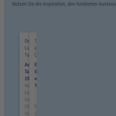
Nutzen Sie die Inspiration, den fundierten Austau
Online-
Tagungen
Live-
im
Tagung
Überblick
Assistenz-
Entdecken
Tagung
Sie
2027
weitere
Next
Themen
Level
Assistenz:
Office
Erweitern
Hacks,
Sie