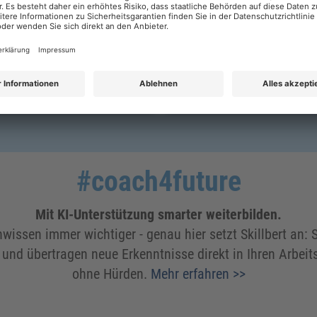
3 Stunden
Dauer 1 Tag
 ERFAHREN
MEHR ERFAHREN
#coach4future
Mit KI-Unterstützung smarter weiterbilden.
hwissen immer wichtiger - genau hier setzt Skillbert an: 
f und übertragen neue Erkenntnisse direkt in Ihren Arbeit
ohne Hürden.
Mehr erfahren >>