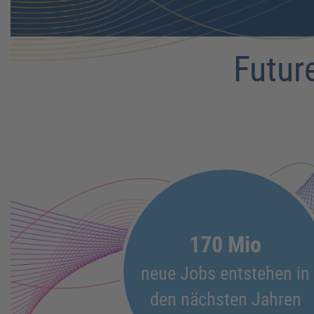
Futur
170 Mio
neue Jobs entstehen in
den nächsten Jahren