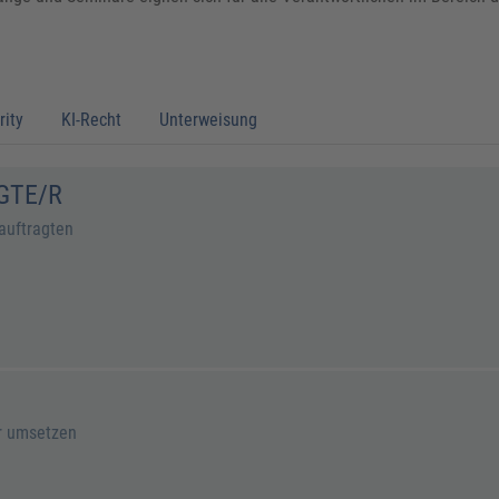
rity
KI-Recht
Unterweisung
GTE/R
auftragten
r umsetzen