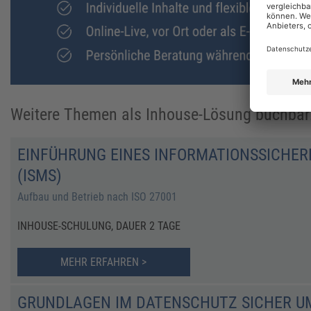
Weitere Themen als Inhouse-Lösung buchbar
EINFÜHRUNG EINES INFORMATIONSSICHE
(ISMS)
Aufbau und Betrieb nach ISO 27001
INHOUSE-SCHULUNG, DAUER 2 TAGE
MEHR ERFAHREN >
GRUNDLAGEN IM DATENSCHUTZ SICHER U