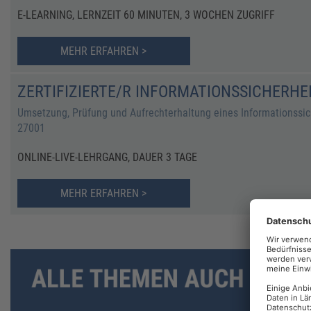
E-LEARNING, LERNZEIT 60 MINUTEN, 3 WOCHEN ZUGRIFF
MEHR ERFAHREN >
ZERTIFIZIERTE/R INFORMATIONSSICHERH
Umsetzung, Prüfung und Aufrechterhaltung eines Informationss
27001
ONLINE-LIVE-LEHRGANG, DAUER 3 TAGE
MEHR ERFAHREN >