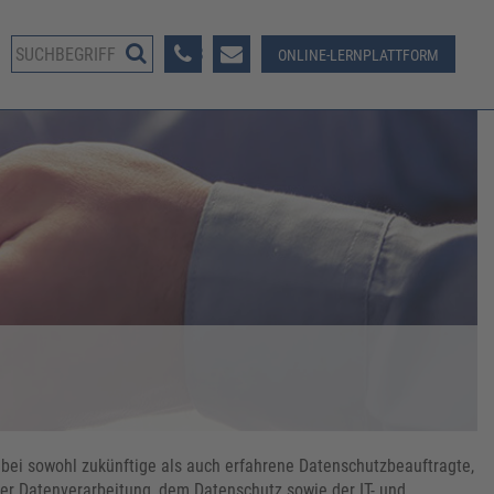
08233 381-123
ONLINE-LERNPLATTFORM
abei sowohl zukünftige als auch erfahrene Datenschutzbeauftragte,
der Datenverarbeitung, dem Datenschutz sowie der IT- und