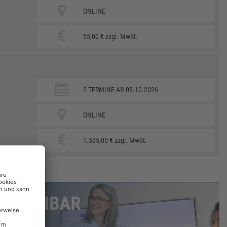
ONLINE
55,00 € zzgl. MwSt.
2 TERMINE AB 05.10.2026
ONLINE
1.595,00 € zzgl. MwSt.