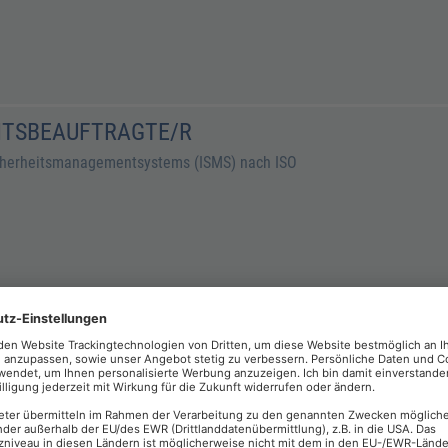
EITSBEAUFTRAGTE/R
icherheitsmanagementsystems (ISMS) nach ISO