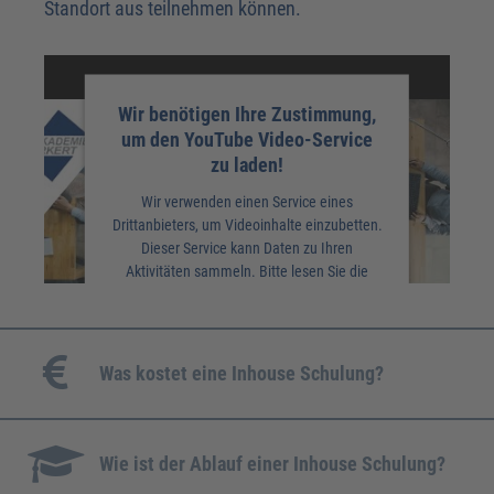
Standort aus teilnehmen können.
Wir benötigen Ihre Zustimmung,
um den YouTube Video-Service
zu laden!
Wir verwenden einen Service eines
Drittanbieters, um Videoinhalte einzubetten.
Dieser Service kann Daten zu Ihren
Aktivitäten sammeln. Bitte lesen Sie die
Details durch und stimmen Sie der Nutzung
des Service zu, um dieses Video anzusehen.
MEHR INFORMATIONEN
Was kostet eine Inhouse Schulung?
AKZEPTIEREN
Das lässt sich leider nicht pauschal sagen. Wichtige
Faktoren sind Teilnehmerzahlen und Umfang der
Wie ist der Ablauf einer Inhouse Schulung?
gewünschten Schulung. Gerne kalkulieren wir für Sie