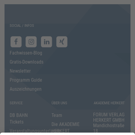
SOCIAL / INFOS
Fachwissen-Blog
Gratis-Downloads
Newsletter
Programm Guide
Auszeichnungen
SERVICE
ÜBER UNS
AKADEMIE HERKERT
FORUM VERLAG
DB BAHN
Team
HERKERT GMBH
Tickets
Die AKADEMIE
Mandichostraße
Veranstaltungsunterlagen
HERKERT
18