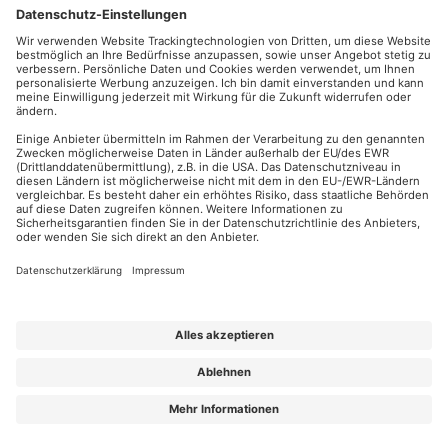
86504 Merching
Abo kündigen
FORUM VERLAG
Telefon: +49
HERKERT
Widerrufsrecht
(0)8233 381-123
für Verbraucher
Kontakt
Telefax: +49
(0)8233 381-222
Elektronischer
E-Mail:
Geschäftsverkehr
service(at)akademie-
herkert.de
Barrierefreiheit
Zahlung per
Rechnung
Impressum
Datenschutz
Privatsphäre
AGB & Lizenzbedingungen
Urhebervermerk
A FORUM MEDIA GROUP COMPANY