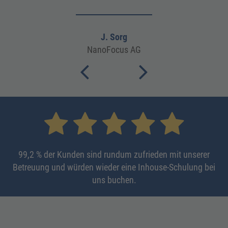
Wir benötigen Ihre Zustimmung,
AKZEPTIEREN
um den YouTube Video-Service
zu laden!
J. Sorg
NanoFocus AG
Wir verwenden einen Service eines
Drittanbieters, um Videoinhalte einzubetten.
Dieser Service kann Daten zu Ihren
Aktivitäten sammeln. Bitte lesen Sie die
Details durch und stimmen Sie der Nutzung
des Service zu, um dieses Video anzusehen.
MEHR INFORMATIONEN
99,2 % der Kunden sind rundum zufrieden mit unserer
AKZEPTIEREN
Betreuung und würden wieder eine Inhouse-Schulung bei
uns buchen.