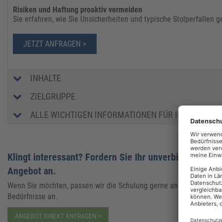
​Risiken und Haftung proaktiv vermeiden
Sie erfahren, wie Sie Unsicherheiten und typische Stolperfallen 
JETZT ANFRAGEN >
INHALTE
ZIELGRUPPE
ALLE WICHTIGEN INFORMATIONEN FÜR IHRE ENTSC
Klingt interessant? Fordern Sie Ihr unverbindliches
Angebot an.
Wenn Sie möchten, passen wir die Schulung gerne an Ihre
Bedürfnisse an.
ANGEBOT DIREKT ANFRAGEN >