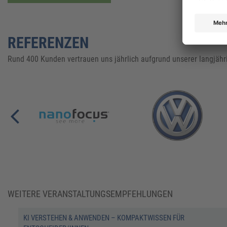
REFERENZEN
Rund 400 Kunden vertrauen uns jährlich aufgrund unserer langjähr
WEITERE VERANSTALTUNGSEMPFEHLUNGEN
KI VERSTEHEN & ANWENDEN – KOMPAKTWISSEN FÜR