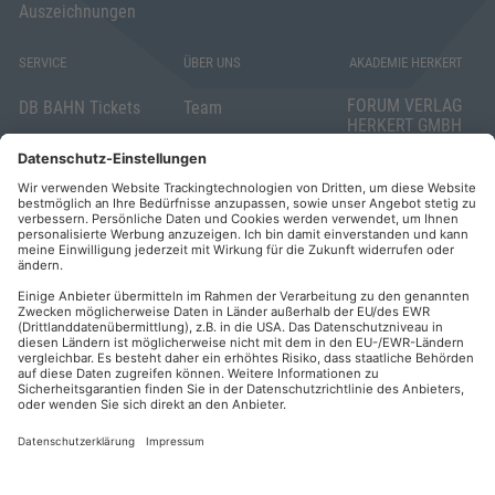
Auszeichnungen
SERVICE
ÜBER UNS
AKADEMIE HERKERT
FORUM VERLAG
DB BAHN Tickets
Team
HERKERT GMBH
Veranstaltungsunterlagen
Die AKADEMIE
Mandichostraße
HERKERT
18
Abo kündigen
86504 Merching
FORUM VERLAG
Widerrufsrecht
Telefon: +49
HERKERT
für Verbraucher
(0)8233 381-123
Kontakt
Telefax: +49
Elektronischer
(0)8233 381-222
Geschäftsverkehr
E-Mail:
service(at)akademie
Barrierefreiheit
herkert.de
Zahlung per
Rechnung
Impressum