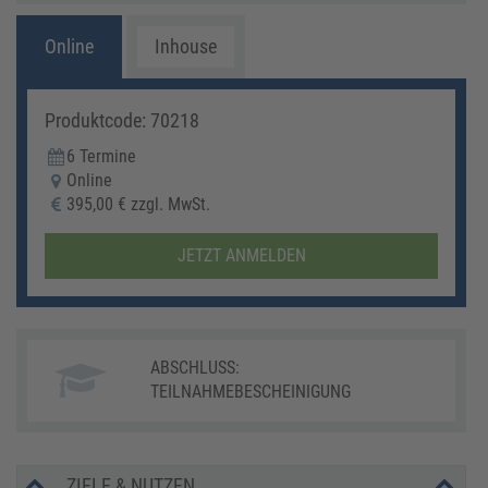
"
Online
Inhouse
S. Ha
Produktcode: 70218
6 Termine
Online
395,00 € zzgl. MwSt.
JETZT ANMELDEN
ABSCHLUSS:
TEILNAHMEBESCHEINIGUNG
ZIELE & NUTZEN