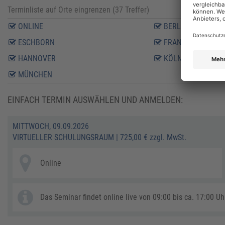
Terminliste auf Orte eingrenzen (
37
Treffer)
ONLINE
BERLIN
ESCHBORN
FRANKFURT AM M
HANNOVER
KÖLN
MÜNCHEN
EINFACH TERMIN AUSWÄHLEN UND ANMELDEN:
MITTWOCH, 09.09.2026
VIRTUELLER SCHULUNGSRAUM
|
725,00 € zzgl. MwSt.
Online
Das Seminar findet online live von 09:00 bis ca. 17:00 Uhr