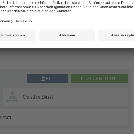
DÜSSELDORF
AIN
HAMBURG
LEIPZIG
PDF
JETZT ANMELDEN >
Christian Ziesel
 statt.