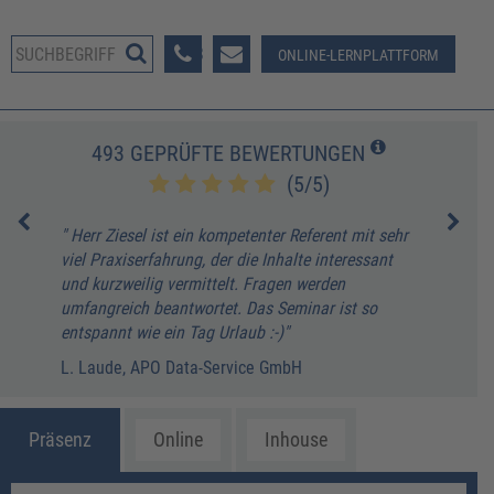
08233 381-123
ONLINE-LERNPLATTFORM
493 GEPRÜFTE BEWERTUNGEN
(5/5)
" Herr Ziesel ist ein kompetenter Referent mit sehr
" De
viel Praxiserfahrung, der die Inhalte interessant
und 
rr
und kurzweilig vermittelt. Fragen werden
deutl
umfangreich beantwortet. Das Seminar ist so
A. D
entspannt wie ein Tag Urlaub :-)"
L. Laude, APO Data-Service GmbH
Präsenz
Online
Inhouse