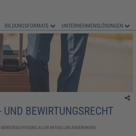
BILDUNGSFORMATE
UNTERNEHMENSLÖSUNGEN
" Für uns gibt es keinen besseren Referenten, als
Herrn Ziesel! Wir haben jedes Jahr eine Menge
Spaß und lernen Neues aus dem Steuerrecht. He
Ziesel wird nie müde, uns auch das 10. Mal
dieselbe Frage zu erklären. Vielen Dank!!"
S. Löher, Conseo GmbH
- UND BEWIRTUNGSRECHT
R BERÜCKSICHTIGUNG ALLER AKTUELLEN ÄNDERUNGEN