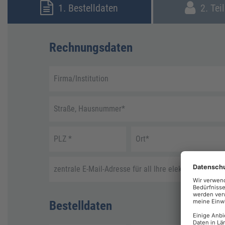
1. Bestelldaten
2. Tei
Rechnungsdaten
Firma/Institution
Straße, Hausnummer
*
PLZ
*
Ort
*
zentrale E-Mail-Adresse für all Ihre elektronische R
Bestelldaten