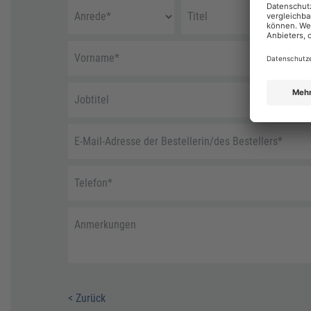
Anrede
*
Titel
Vorname
*
Jobtitel
E-Mail-Adresse der Bestellerin/des Bestellers
*
Telefon
*
Anmerkungen
< Zurück