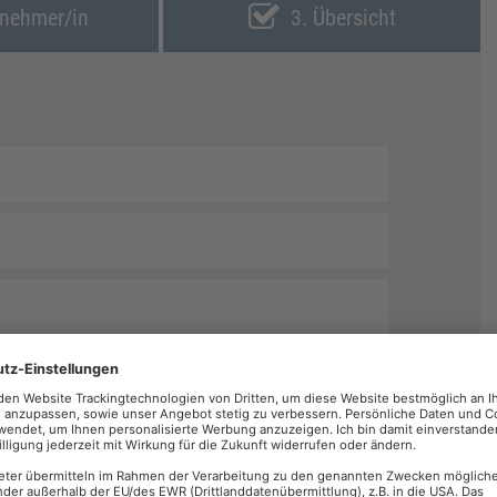
lnehmer/in
3. Übersicht
echnungen