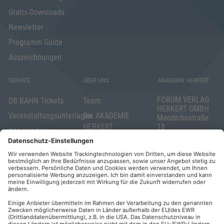
Gratis-Downloads
Newsletter
Programm Guide
Auszeichnungen
SERVICE
ÜBER UNS
AKADEMIE HERKERT
FORUM VERLAG
DB BAHN Tickets
Team
HERKERT GMBH
Veranstaltungsunterlagen
Die AKADEMIE
Mandichostraße
HERKERT
18
Abo kündigen
86504 Merching
FORUM VERLAG
Widerrufsrecht
Telefon: +49
HERKERT
für Verbraucher
(0)8233 381-123
Kontakt
Telefax: +49
Elektronischer
(0)8233 381-222
Geschäftsverkehr
E-Mail:
service(at)akademie
Barrierefreiheit
herkert.de
Zahlung per