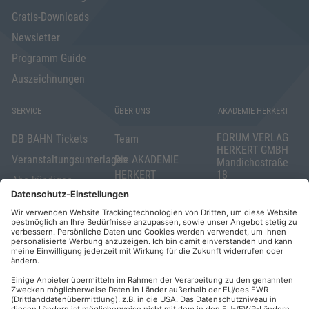
Gratis-Downloads
Newsletter
Programm Guide
Auszeichnungen
SERVICE
ÜBER UNS
AKADEMIE HERKERT
FORUM VERLAG
DB BAHN Tickets
Team
HERKERT GMBH
Veranstaltungsunterlagen
Die AKADEMIE
Mandichostraße
HERKERT
18
Abo kündigen
86504 Merching
FORUM VERLAG
Widerrufsrecht
Telefon: +49
HERKERT
für Verbraucher
(0)8233 381-123
Kontakt
Telefax: +49
Elektronischer
(0)8233 381-222
Geschäftsverkehr
E-Mail:
service(at)akademie
Barrierefreiheit
herkert.de
Zahlung per