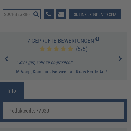
08233 381-123
ONLINE-LERNPLATTFORM
7 GEPRÜFTE BEWERTUNGEN
(5/5)
" Sehr gut, sehr zu empfehlen!"
" De
n
stet
M.Voigt, Kommunalservice Landkreis Börde AöR
anzu
prax
Anle
Info
pers
Semi
Produktcode: 77033
Hönn