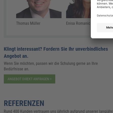
Thomas Müller
Enisa Romanic
Klingt interessant? Fordern Sie Ihr unverbindliches
Angebot an.
Wenn Sie möchten, passen wir die Schulung gerne an Ihre
Bedürfnisse an.
ANGEBOT DIREKT ANFRAGEN >
REFERENZEN
Rund 400 Kunden vertrauen uns jährlich aufgrund unserer langjähr