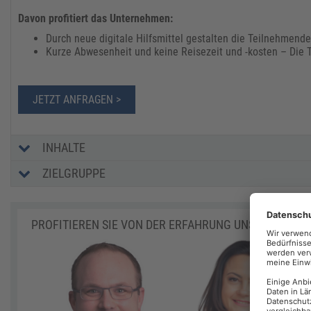
Davon profitiert das Unternehmen:
Durch neue digitale Hilfsmittel gestalten die Teilnehmend
Kurze Abwesenheit und keine Reisezeit und -kosten – Die 
JETZT ANFRAGEN >
INHALTE
ZIELGRUPPE
PROFITIEREN SIE VON DER ERFAHRUNG UNSERER EXP