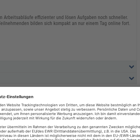
en Arbeitsabläufe effizienter und lösen Aufgaben noch schneller.
Teilnehmenden bilden sich kompakt an nur einem Tag online fort.
ERTINNEN UND EXPERTEN