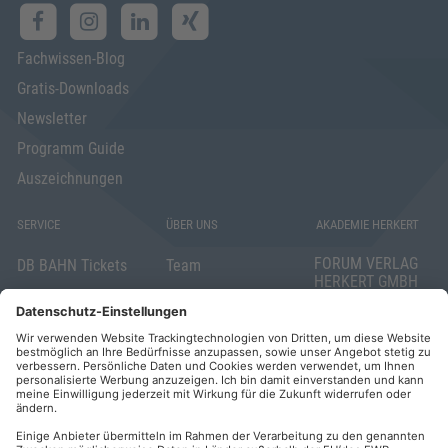
Fachwissen-Blog
Gratis-Downloads
Newsletter
Programm Guide
Auszeichnungen
SERVICE
ÜBER UNS
AKADEMIE HERKERT
FORUM VERLAG
DB BAHN Tickets
Team
HERKERT GMBH
Veranstaltungsunterlagen
Die AKADEMIE
Mandichostraße
HERKERT
18
Abo kündigen
86504 Merching
FORUM VERLAG
Widerrufsrecht
Telefon: +49
HERKERT
für Verbraucher
(0)8233 381-123
Kontakt
Telefax: +49
Elektronischer
(0)8233 381-222
Geschäftsverkehr
E-Mail: