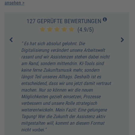
ansehen >
127 GEPRÜFTE BEWERTUNGEN
(4.9/5)
" Es hat sich absolut gelohnt. Die
" Das
e
Digitalisierung verändert unsere Arbeitswelt
Ein i
rasant und wir Assistenzen stehen dabei nicht
genug
am Rand, sondern mittendrin. KI-Tools sind
Assis
ion
keine ferne Zukunftsmusik mehr, sondern
zu zu
längst Teil unseres Alltags. Deshalb ist es
fundi
entscheidend, dass wir uns jetzt damit vertraut
dass 
machen. Nur so können wir die neuen
theor
Möglichkeiten gezielt einsetzen, Prozesse
ausei
verbessern und unsere Rolle strategisch
E. B
weiterentwickeln. Mein Fazit: Eine gelungene
Tagung! Wer die Zukunft der Assistenz aktiv
mitgestalten will, kommt an diesem Format
nicht vorbei."