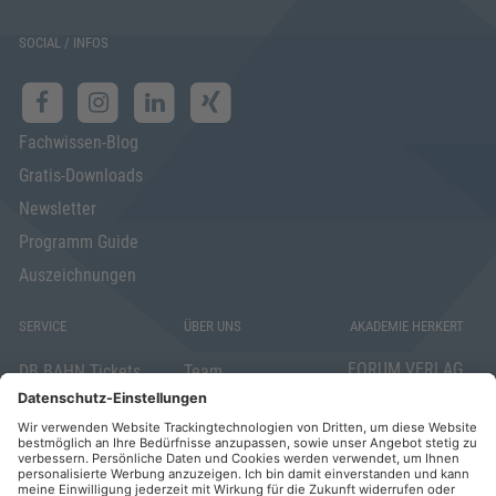
SOCIAL / INFOS
Fachwissen-Blog
Gratis-Downloads
Newsletter
Programm Guide
Auszeichnungen
SERVICE
ÜBER UNS
AKADEMIE HERKERT
FORUM VERLAG
DB BAHN Tickets
Team
HERKERT GMBH
Veranstaltungsunterlagen
Die AKADEMIE
Mandichostraße
HERKERT
18
Abo kündigen
86504 Merching
FORUM VERLAG
Widerrufsrecht
Telefon: +49
HERKERT
für Verbraucher