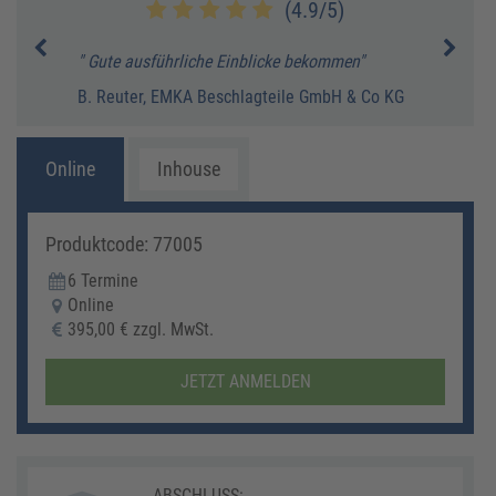
(4.9/5)
tung.
" Gute ausführliche Einblicke bekommen"
" Ein
empfe
B. Reuter, EMKA Beschlagteile GmbH & Co KG
H. Zi
Online
Inhouse
Produktcode: 77005
6 Termine
Online
395,00 € zzgl. MwSt.
JETZT ANMELDEN
ABSCHLUSS: