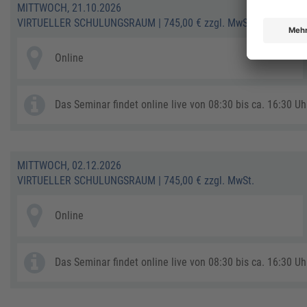
MITTWOCH, 21.10.2026
VIRTUELLER SCHULUNGSRAUM
|
745,00 € zzgl. MwSt.
Online
Das Seminar findet online live von 08:30 bis ca. 16:30 Uhr
MITTWOCH, 02.12.2026
VIRTUELLER SCHULUNGSRAUM
|
745,00 € zzgl. MwSt.
Online
Das Seminar findet online live von 08:30 bis ca. 16:30 Uhr