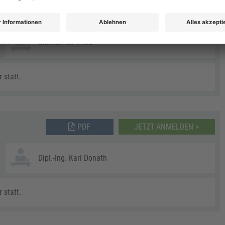
PDF
JETZT ANMELDEN >
Dietmar de Vries
 statt.
PDF
JETZT ANMELDEN >
Dipl.-Ing. Karl Donath
 statt.