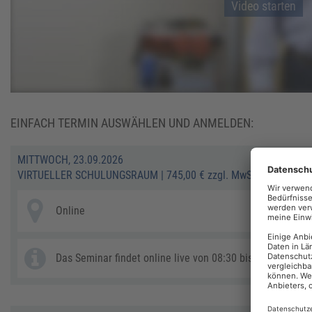
Video starten
EINFACH TERMIN AUSWÄHLEN UND ANMELDEN:
MITTWOCH, 23.09.2026
VIRTUELLER SCHULUNGSRAUM
|
745,00 € zzgl. MwSt.
Online
Das Seminar findet online live von 08:30 bis ca. 16:30 Uhr