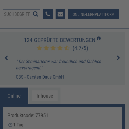
08233 381-123
ONLINE-LERNPLATTFORM
124 GEPRÜFTE BEWERTUNGEN
(4.7/5)
" Der Seminarleiter war freundlich und fachlich
" Pr
hervorragend."
"
CBS - Carsten Daus GmbH
M. H
Online
Inhouse
Produktcode: 77951
1 Tag