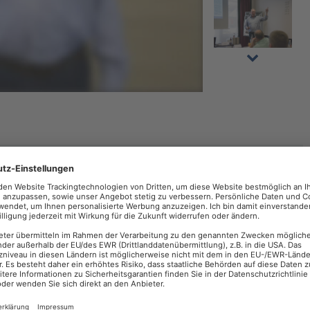
PDF
JETZT ANMELDEN >
Dietmar de Vries
 statt.