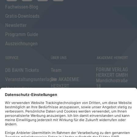
Fachwissen-Blog
Gratis-Downloads
Newsletter
Programm Guide
Auszeichnungen
SERVICE
ÜBER UNS
AKADEMIE HERKERT
FORUM VERLAG
DB BAHN Tickets
Team
HERKERT GMBH
Veranstaltungsunterlagen
Die AKADEMIE
Mandichostraße
HERKERT
18
Abo kündigen
86504 Merching
FORUM VERLAG
Widerrufsrecht
Telefon: +49
HERKERT
für Verbraucher
(0)8233 381-123
Kontakt
Telefax: +49
Elektronischer
(0)8233 381-222
Geschäftsverkehr
E-Mail:
service(at)akademie
Barrierefreiheit
herkert.de