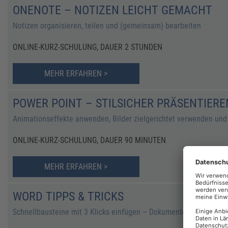
ONENOTE – NOTIZEN LEICHT GEMACHT
Notizen organisieren, teilen und (gemeinsam) bearbeiten
ONLINE-KURZ-SCHULUNG, DAUER 2 STUNDEN
MEHR ERFAHREN >
POWER POINT – STILSICHER PRÄSENTIERE
Animationseffekte anwenden, Bilder zielgerichtet verwenden und I
ONLINE-KURZ-SCHULUNG, DAUER 90 MINUTEN
MEHR ERFAHREN >
WORD TIPPS & TRICKS
Schnellbausteine mit 3 Klicks einfügen – Dokumentenvorlagen cl