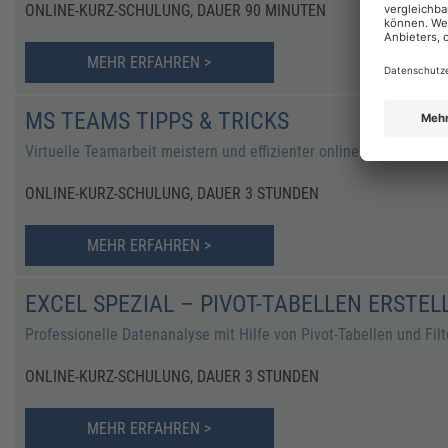
ONLINE-KURZ-SCHULUNG, DAUER 90 MINUTEN
MEHR ERFAHREN >
MS TEAMS TIPPS & TRICKS
Virtuelle Teamarbeit meistern und effizienter online zusammenar
ONLINE-KURZ-SCHULUNG, DAUER 3 STUNDEN
MEHR ERFAHREN >
EXCEL SPEZIAL – PIVOT-TABELLEN ERSTE
Professionelle Datenanalyse mit Hilfe von Pivot-Tabellen und Filt
ONLINE-KURZ-SCHULUNG, DAUER 3 STUNDEN
MEHR ERFAHREN >