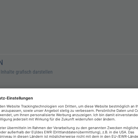
N
nhalte grafisch darstellen
ever nutzen – Shortcuts einsetzen