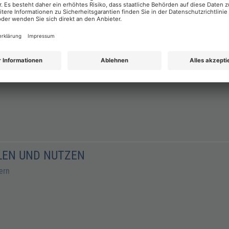
beiten
LLEN UND NUTZEN
ern