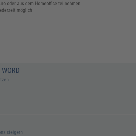
 Büro oder aus dem Homeoffice teilnehmen
ederzeit möglich
D WORD
utzen
enz steigern