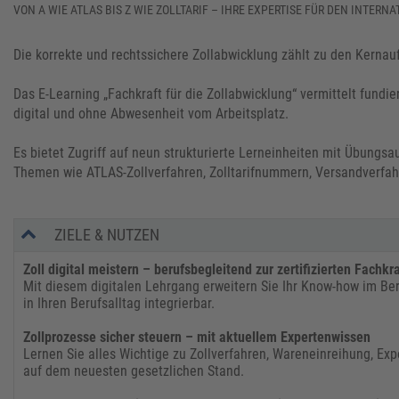
VON A WIE ATLAS BIS Z WIE ZOLLTARIF – IHRE EXPERTISE FÜR DEN INTER
Die korrekte und rechtssichere Zollabwicklung zählt zu den Kernau
Das E-Learning „Fachkraft für die Zollabwicklung“ vermittelt fundie
digital und ohne Abwesenheit vom Arbeitsplatz.
Es bietet Zugriff auf neun strukturierte Lerneinheiten mit Übungs
Themen wie ATLAS-Zollverfahren, Zolltarifnummern, Versandverfah
ZIELE & NUTZEN
Zoll digital meistern – berufsbegleitend zur zertifizierten Fachkra
Mit diesem digitalen Lehrgang erweitern Sie Ihr Know-how im Bere
in Ihren Berufsalltag integrierbar.
Zollprozesse sicher steuern – mit aktuellem Expertenwissen
Lernen Sie alles Wichtige zu Zollverfahren, Wareneinreihung,
auf dem neuesten gesetzlichen Stand.