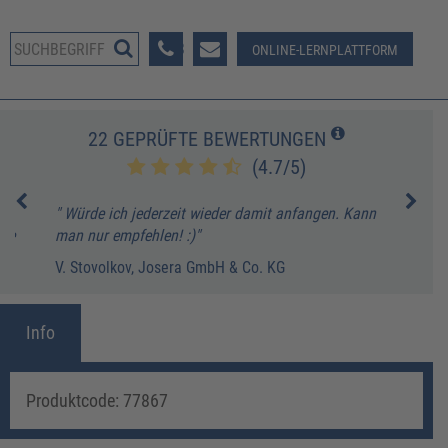
08233 381-123
ONLINE-LERNPLATTFORM
22 GEPRÜFTE BEWERTUNGEN
(4.7/5)
ch
" Würde ich jederzeit wieder damit anfangen. Kann
" Di
ele
man nur empfehlen! :)"
das 
V. Stovolkov, Josera GmbH & Co. KG
N. H
Info
Produktcode: 77867