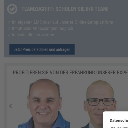
TEAMZUGRIFF: SCHULEN SIE IHR TEAM!
✓ Im eigenen LMS oder auf unserer Online-Lernplattform
✓ Inhaltliche Anpassungen möglich
✓ Individuelle Lernzeiten
Jetzt Preis berechnen und anfragen
PROFITIEREN SIE VON DER ERFAHRUNG UNSERER EXP