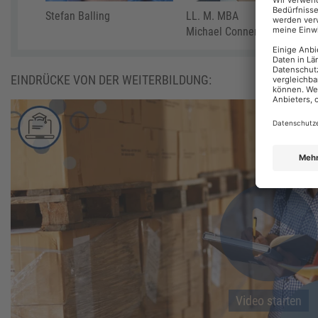
Stefan Balling
LL. M. MBA
Michael Connemann
EINDRÜCKE VON DER WEITERBILDUNG:
Video starten
Video starten