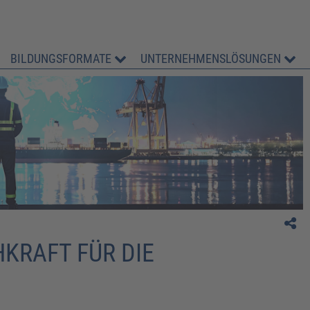
BILDUNGSFORMATE
UNTERNEHMENSLÖSUNGEN
" Guter Aufbau der Schulungsunterlagen, der no
eher "trockene" Stoff wurde anhand vieler Beispi
besser an uns heran gebracht. "
G. Philipp, PVS Fulfillment-Service GmbH
KRAFT FÜR DIE