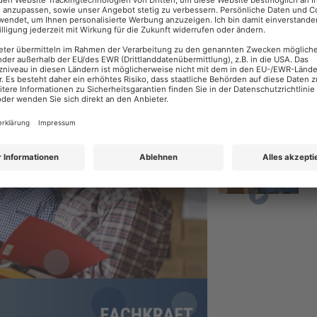
Fabian A. Jahn
Jörg Schouren
Bernd