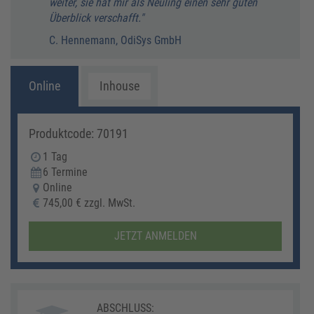
weiter, sie hat mir als Neuling einen sehr guten
und w
Überblick verschafft."
T. Ki
C. Hennemann, OdiSys GmbH
Online
Inhouse
Produktcode: 70191
1 Tag
6 Termine
Online
745,00 € zzgl. MwSt.
JETZT ANMELDEN
ABSCHLUSS: