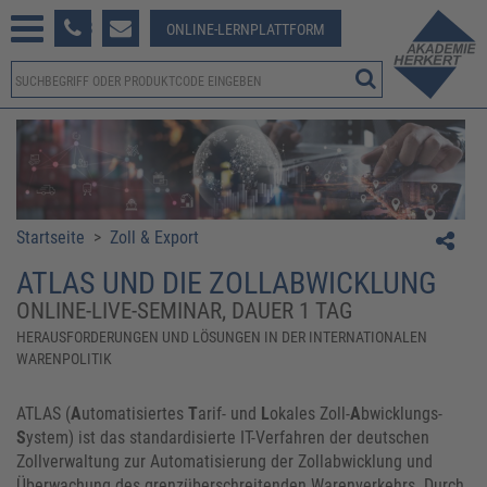
233 381-123
ONLINE-LERNPLATTFORM
Startseite
>
Zoll & Export
ATLAS UND DIE ZOLLABWICKLUNG
ONLINE-LIVE-SEMINAR, DAUER 1 TAG
HERAUSFORDERUNGEN UND LÖSUNGEN IN DER INTERNATIONALEN
WARENPOLITIK
ATLAS (
A
utomatisiertes
T
arif- und
L
okales Zoll-
A
bwicklungs-
S
ystem) ist das standardisierte IT-Verfahren der deutschen
Zollverwaltung zur Automatisierung der Zollabwicklung und
Überwachung des grenzüberschreitenden Warenverkehrs. Durch