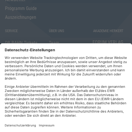
Programm Guide
Auszeichnungen
SERVICE
ÜBER UNS
AKADEMIE HERKERT
FORUM VERLAG
DB BAHN Tickets
Team
HERKERT GMBH
Veranstaltungsunterlagen
Die AKADEMIE
Mandichostraße
HERKERT
18
Abo kündigen
86504 Merching
FORUM VERLAG
Widerrufsrecht
Telefon: +49
HERKERT
für Verbraucher
(0)8233 381-123
Kontakt
Telefax: +49
Elektronischer
(0)8233 381-222
Geschäftsverkehr
E-Mail:
service(at)akademie
Barrierefreiheit
herkert.de
Zahlung per
Rechnung