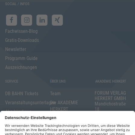
SOCIAL / INFOS
Fachwissen-Blog
Gratis-Downloads
Newsletter
Programm Guide
Auszeichnungen
SERVICE
ÜBER UNS
AKADEMIE HERKERT
FORUM VERLAG
DB BAHN Tickets
Team
HERKERT GMBH
Veranstaltungsunterlagen
Die AKADEMIE
Mandichostraße
HERKERT
18
Abo kündigen
86504 Merching
FORUM VERLAG
Widerrufsrecht
Telefon: +49
HERKERT
für Verbraucher
(0)8233 381-123
Kontakt
Telefax: +49