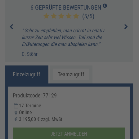
6 GEPRÜFTE BEWERTUNGEN
(5/5)
" Sehr zu empfehlen, man erlernt in relativ
" sup
kurzer Zeit sehr viel Wissen. Toll sind die
B. Wa
Erläuterungen die man abspielen kann."
GmbH
C. Stöhr
Einzelzugriff
Teamzugriff
Produktcode: 77129
17 Termine
Online
3.195,00 € zzgl. MwSt.
JETZT ANMELDEN