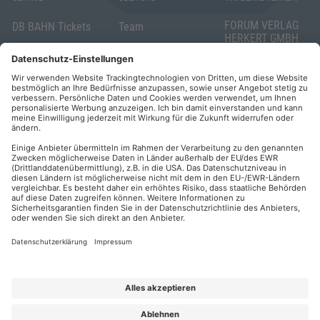
FORUM VERLAG
DB BAHN Tickets
Team
HERKERT GMBH
Veranstaltungsunterlagen
Die AKADEMIE
Mandichostraße
HERKERT
18
Abo kündigen
86504 Merching
FORUM VERLAG
Widerrufsrecht
Telefon: +49
HERKERT
für Verbraucher
(0)8233 381-123
Kontakt
Telefax: +49
Elektronischer
(0)8233 381-222
Geschäftsverkehr
E-Mail:
service(at)akademie
Barrierefreiheit
herkert.de
Zahlung per
Rechnung
Impressum
Datenschutz
Privatsphäre