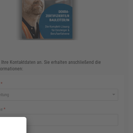
 Ihre Kontaktdaten an. Sie erhalten anschließend die
formationen:
d
*
se
*