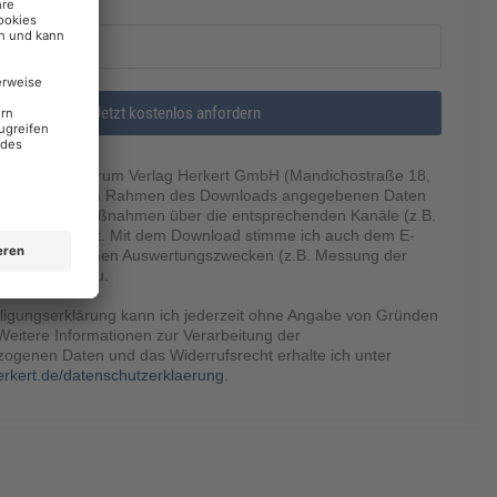
er
Jetzt kostenlos anfordern
ein, dass die Forum Verlag Herkert GmbH (Mandichostraße 18,
hing) meine im Rahmen des Downloads angegebenen Daten
ßige Werbemaßnahmen über die entsprechenden Kanäle (z.B.
, Telefon) nutzt. Mit dem Download stimme ich auch dem E-
ng zu statistischen Auswertungszwecken (z.B. Messung der
d Klickrate) zu.
lligungserklärung kann ich jederzeit ohne Angabe von Gründen
Weitere Informationen zur Verarbeitung der
ogenen Daten und das Widerrufsrecht erhalte ich unter
rkert.de/datenschutzerklaerung
.