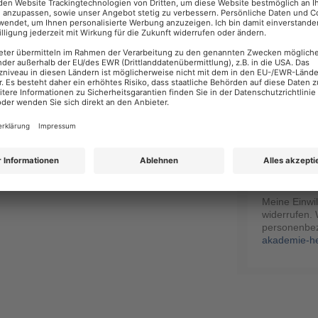
Telefonnumm
Ich willige 
86504 Merc
für regelmä
Post, E-Mail
Mail-Tracki
Öffnungs- un
Meine Einwi
widerrufen. 
personenbez
akademie-he