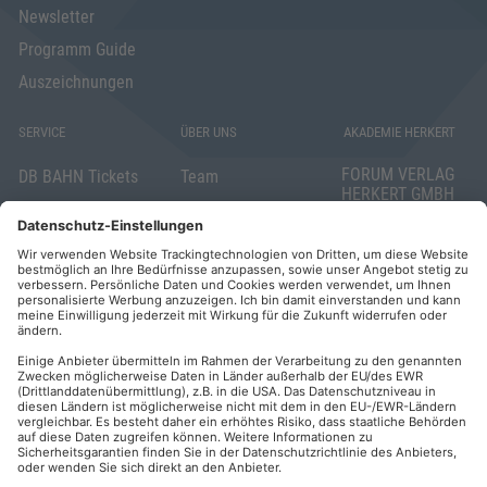
Newsletter
Programm Guide
Auszeichnungen
SERVICE
ÜBER UNS
AKADEMIE HERKERT
FORUM VERLAG
DB BAHN Tickets
Team
HERKERT GMBH
Veranstaltungsunterlagen
Die AKADEMIE
Mandichostraße
HERKERT
18
Abo kündigen
86504 Merching
FORUM VERLAG
Widerrufsrecht
Telefon: +49
HERKERT
für Verbraucher
(0)8233 381-123
Kontakt
Telefax: +49
Elektronischer
(0)8233 381-222
Geschäftsverkehr
E-Mail:
service(at)akademie
Barrierefreiheit
herkert.de
Zahlung per
Rechnung