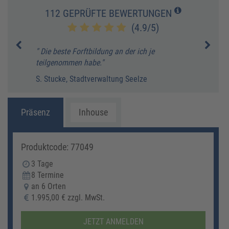
112 GEPRÜFTE BEWERTUNGEN
(4.9/5)
" Die beste Forftbildung an der ich je
" Die
teilgenommen habe."
Führu
bH
Erfah
S. Stucke, Stadtverwaltung Seelze
A. F
Präsenz
Inhouse
Produktcode: 77049
3 Tage
8 Termine
an 6 Orten
1.995,00 € zzgl. MwSt.
JETZT ANMELDEN