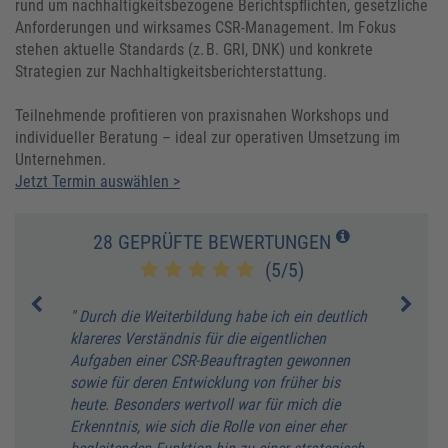
rund um nachhaltigkeitsbezogene Berichtspflichten, gesetzliche
Anforderungen und wirksames CSR-Management. Im Fokus
stehen aktuelle Standards (z. B. GRI, DNK) und konkrete
Strategien zur Nachhaltigkeitsberichterstattung.
Teilnehmende profitieren von praxisnahen Workshops und
individueller Beratung – ideal zur operativen Umsetzung im
Unternehmen.
Jetzt Termin auswählen >
28 GEPRÜFTE BEWERTUNGEN
(5/5)
zu
" Durch die Weiterbildung habe ich ein deutlich
" Es 
klareres Verständnis für die eigentlichen
Herke
nz
Aufgaben einer CSR-Beauftragten gewonnen
Umset
sowie für deren Entwicklung von früher bis
K. S
heute. Besonders wertvoll war für mich die
Erkenntnis, wie sich die Rolle von einer eher