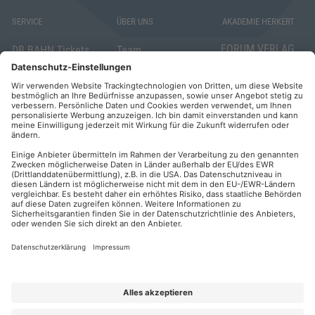
SERVICE
ÜBER UNS
AKADEMIE HERKERT
FORUM VERLAG
DB BAHN Tickets
Team
HERKERT GMBH
Veranstaltungsunterlagen
Die AKADEMIE
Mandichostraße
HERKERT
18
Abo kündigen
86504 Merching
FORUM VERLAG
Widerrufsrecht
Telefon: +49
HERKERT
für Verbraucher
(0)8233 381-123
Kontakt
Telefax: +49
Elektronischer
(0)8233 381-222
Geschäftsverkehr
E-Mail:
service(at)akademie
Barrierefreiheit
herkert.de
Zahlung per
Rechnung
Impressum
Datenschutz