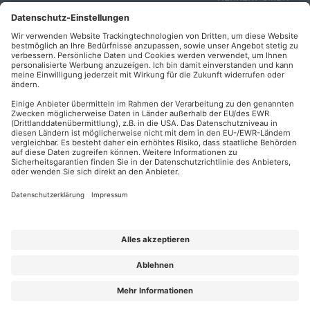
Veranstaltungsunterlagen
Die AKADEMIE
Mandichostraße
HERKERT
18
Abo kündigen
86504 Merching
FORUM VERLAG
Widerrufsrecht
Telefon: +49
HERKERT
für Verbraucher
(0)8233 381-123
Kontakt
Telefax: +49
Elektronischer
(0)8233 381-222
Geschäftsverkehr
E-Mail:
service(at)akademie
Barrierefreiheit
herkert.de
Zahlung per
Rechnung
Impressum
Datenschutz
Privatsphäre
AGB & Lizenzbedingungen
Urhebervermerk