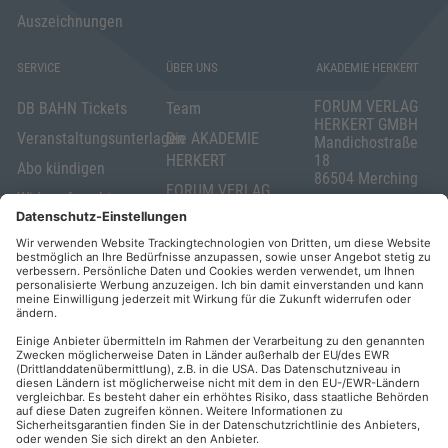
Auszeichnungen
SERVICE
ÜBER UNS
AKADEMIE HERKERT
FORUM VERLAG
DB BAHN Tickets
Team
HERKERT GMBH
Veranstaltungsunterlagen
Die AKADEMIE
Mandichostraße
HERKERT
18
Abo kündigen
86504 Merching
FORUM VERLAG
Widerrufsrecht
Telefon: +49
HERKERT
für Verbraucher
(0)8233 381-123
Kontakt
Telefax: +49
Elektronischer
(0)8233 381-222
Geschäftsverkehr
E-Mail:
service(at)akademie
Barrierefreiheit
herkert.de
Zahlung per
Rechnung
Impressum