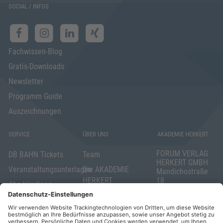
SOCIAL / INFOS
Fachwissen-Blog
Gratis-Downloads
Newsletter
Programm Guide
Auszeichnungen
SERVICE
ÜBER UNS
AKADEMIE HERKERT
FORUM VERLAG
DB BAHN Tickets
Team
HERKERT GMBH
Veranstaltungsunterlagen
Die AKADEMIE
Mandichostraße
HERKERT
18
Abo kündigen
86504 Merching
FORUM VERLAG
Widerrufsrecht
Telefon: +49
HERKERT
für Verbraucher
(0)8233 381-123
Kontakt
Telefax: +49