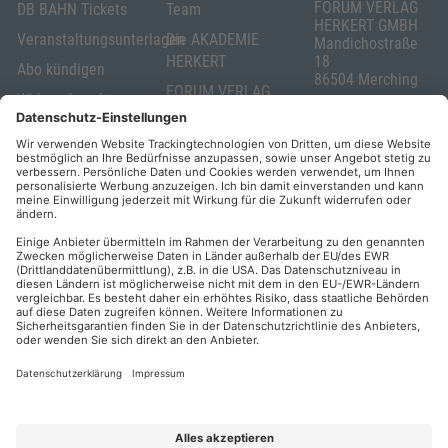
FORUM VERLAG
DB BAHN Tickets
Team
HERKERT GMBH
Veranstaltungsunterlagen
Die AKADEMIE
Mandichostraße
HERKERT
18
Abo kündigen
86504 Merching
FORUM VERLAG
Widerrufsrecht
Telefon: +49
HERKERT
für Verbraucher
(0)8233 381-123
Kontakt
Telefax: +49
Elektronischer
(0)8233 381-222
Geschäftsverkehr
E-Mail:
service(at)akademie
Barrierefreiheit
herkert.de
Zahlung per
Rechnung
Impressum
Datenschutz
Privatsphäre
AGB & Lizenzbedingungen