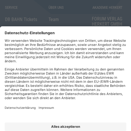
SERVICE
ÜBER UNS
AKADEMIE HERKERT
FORUM VERLAG
DB BAHN Tickets
Team
HERKERT GMBH
Veranstaltungsunterlagen
Die AKADEMIE
Mandichostraße
HERKERT
18
Abo kündigen
86504 Merching
FORUM VERLAG
Widerrufsrecht
Telefon: +49
HERKERT
für Verbraucher
(0)8233 381-123
Kontakt
Telefax: +49
Elektronischer
(0)8233 381-222
Geschäftsverkehr
E-Mail:
service(at)akademie
Barrierefreiheit
herkert.de
Zahlung per
Rechnung
Impressum
Datenschutz