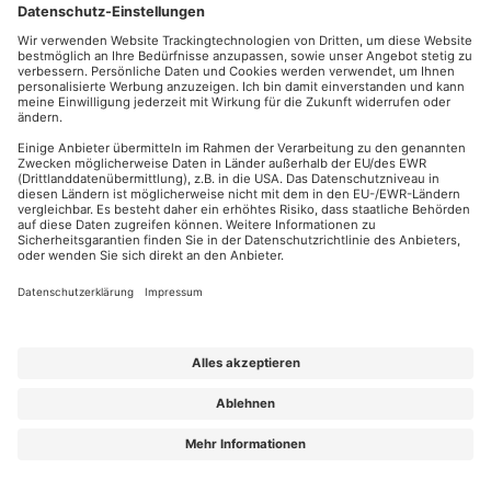
Expertentipps von der Seminarleitung.
Bereits erfahrene Führungskräfte
können sich in der Online-
Kurz-Schulung „
Hybride Führung – Tipps & Tricks
“ darüber
informieren, wie sie ihre Teams im Homeoffice und mobilen
Arbeiten erfolgreich voranbringen.
Bei der Führung eines Teams, aber auch ohne Führungsaufgabe,
müssen Beschäftigte verschiedene Aufgaben bearbeiten und
überwachen. Dabei können entsprechende
Zeitmanagementmethoden
enorme Hilfe bieten. Welche
Methoden sich besonders eignen, erfahren Mitarbeitende im E-
Learning „
Zeitmanagement-Methoden: ABC, ALPEN, Eisenhower,
Pareto
“.
FÜHRUNGSKRÄFTETRAINING ALS INHOUSE-SCHULUNG
Falls Sie lieber selbst bestimmen, welche Punkte Ihre
Weiterbildung enthalten sollte, empfehlen wir Ihnen unsere
Inhouse-Schulungen für Führungskräfte
. Bereits ab ca. 4
Teilnehmenden bietet sich eine solch individuelle Schulung an.
Hier können Sie entscheiden, welche Inhalte Ihre Beschäftigten
vermittelt bekommen sollen, wann das Führungsseminar