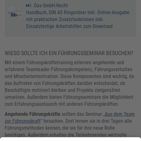
I
Das GmbH-Recht
Handbuch, DIN A5 Ringordner Inkl. Online-Ausgabe
mit praktischen Zusatzfunktionen Inkl.
Einsatzfertige Arbeitshilfen zum Download
WIESO SOLLTE ICH EIN FÜHRUNGSSEMINAR BESUCHEN?
Mit einem Führungskräftetraining erlernen angehende und
erfahrene Teamleader Führungskompetenz, Führungsverhalten
und Mitarbeitermotivation. Diese Komponenten sind wichtig, da
das Auftreten von Führungskräften darüber entscheidet, ob
Beschäftigte motiviert bleiben und Projekte zielgerichtet
umsetzen. Außerdem bieten Führungsseminare die Möglichkeit
zum Erfahrungsaustausch mit anderen Führungskräften.
Angehende Führungskräfte
sollten das Seminar „
Aus dem Team
zur Führungskraft
“ besuchen. Dort lernen sie in drei Tagen alle
Führungsmethoden kennen, die sie für ihre neue Rolle
benötigen. Außerdem erhalten die Teilnehmenden wertvolle