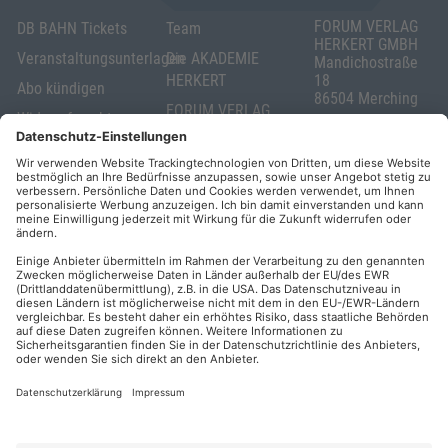
FORUM VERLAG
DB BAHN Tickets
Team
HERKERT GMBH
Veranstaltungsunterlagen
Die AKADEMIE
Mandichostraße
HERKERT
18
Abo kündigen
86504 Merching
FORUM VERLAG
Widerrufsrecht
Telefon: +49
HERKERT
für Verbraucher
(0)8233 381-123
Kontakt
Telefax: +49
Elektronischer
(0)8233 381-222
Geschäftsverkehr
E-Mail:
service(at)akademie
Barrierefreiheit
herkert.de
Zahlung per
Rechnung
Impressum
Datenschutz
Privatsphäre
AGB & Lizenzbedingungen