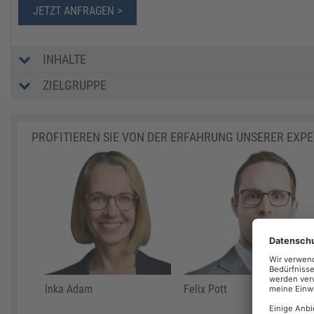
JETZT ANFRAGEN >
INHALTE
ZIELGRUPPE
PROFITIEREN SIE VON DER ERFAHRUNG UNSERER EXP
Inka Adam
Felix Pott