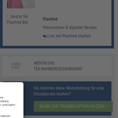
Planfred
Preisrechner & digitaler Berater
Live mit Planfred chatten
ABSCHLUSS:
TEILNAHMEBESCHEINIGUNG
Sie möchten diese Weiterbildung für eine
Einzelperson buchen?
SHARE-THE-TRAINER-OPTION NUTZEN >