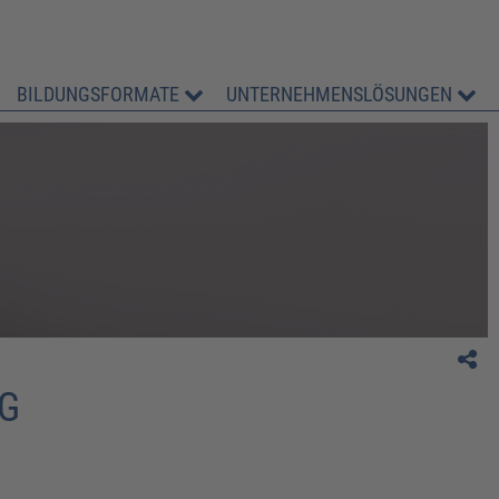
BILDUNGSFORMATE
UNTERNEHMENSLÖSUNGEN
" Sehr gut. Umfassende fachliche Darstellung de
Themas mit allen Schwerpunkten und gesetzlich
Vorgaben."
G. Langer, S&P Sahlmann Planungsgesellschaft
Bauwesen mbH
G