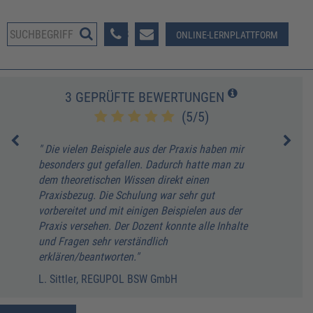
08233 381-123
ONLINE-LERNPLATTFORM
3 GEPRÜFTE BEWERTUNGEN
(5/5)
s
" Die vielen Beispiele aus der Praxis haben mir
" Al
en
besonders gut gefallen. Dadurch hatte man zu
Herg
dem theoretischen Wissen direkt einen
A. A
Praxisbezug. Die Schulung war sehr gut
Path
vorbereitet und mit einigen Beispielen aus der
Praxis versehen. Der Dozent konnte alle Inhalte
und Fragen sehr verständlich
erklären/beantworten."
L. Sittler, REGUPOL BSW GmbH