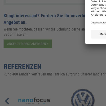
Klingt interessant? Fordern Sie Ihr unverbindliches
Angebot an.
Wenn Sie möchten, passen wir die Schulung gerne an Ihre
Bedürfnisse an.
ANGEBOT DIREKT ANFRAGEN >
REFERENZEN
Rund 400 Kunden vertrauen uns jährlich aufgrund unserer langjähr