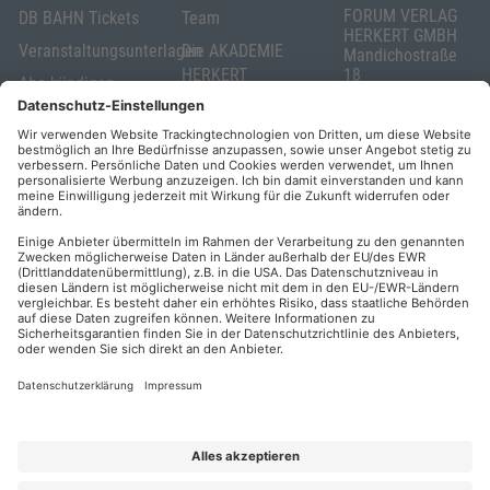
FORUM VERLAG
DB BAHN Tickets
Team
HERKERT GMBH
Veranstaltungsunterlagen
Die AKADEMIE
Mandichostraße
HERKERT
18
Abo kündigen
86504 Merching
FORUM VERLAG
Widerrufsrecht
Telefon: +49
HERKERT
für Verbraucher
(0)8233 381-123
Kontakt
Telefax: +49
Elektronischer
(0)8233 381-222
Geschäftsverkehr
E-Mail:
service(at)akademie
Barrierefreiheit
herkert.de
Zahlung per
Rechnung
Impressum
Datenschutz
Privatsphäre
AGB & Lizenzbedingungen