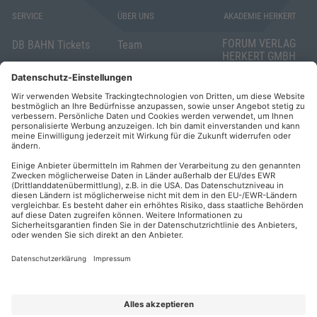
SERVICE
ÜBER UNS
AKADEMIE HERKERT
FORUM VERLAG
DB BAHN Tickets
Team
HERKERT GMBH
Veranstaltungsunterlagen
Die AKADEMIE
Mandichostraße
HERKERT
18
Abo kündigen
86504 Merching
FORUM VERLAG
Widerrufsrecht
Telefon: +49
HERKERT
für Verbraucher
(0)8233 381-123
Kontakt
Telefax: +49
Elektronischer
(0)8233 381-222
Geschäftsverkehr
E-Mail:
service(at)akademie
Barrierefreiheit
herkert.de
Zahlung per
Rechnung
Impressum
Datenschutz
Privatsphäre