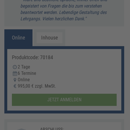
begeistert von Fragen die bis zum verstehen
kurzw
beantwortet werden. Lebendige Gestaltung des
"
Lehrgangs. Vielen herzlichen Dank."
C. Sc
Online
Inhouse
Produktcode: 70184
2 Tage
6 Termine
Online
995,00 € zzgl. MwSt.
JETZT ANMELDEN
ABSCHLUSS: