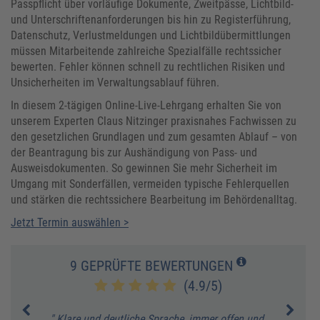
Passpflicht über vorläufige Dokumente, Zweitpässe, Lichtbild-
und Unterschriftenanforderungen bis hin zu Registerführung,
Datenschutz, Verlustmeldungen und Lichtbildübermittlungen
müssen Mitarbeitende zahlreiche Spezialfälle rechtssicher
bewerten. Fehler können schnell zu rechtlichen Risiken und
Unsicherheiten im Verwaltungsablauf führen.
In diesem 2-tägigen Online-Live-Lehrgang erhalten Sie von
unserem Experten Claus Nitzinger praxisnahes Fachwissen zu
den gesetzlichen Grundlagen und zum gesamten Ablauf – von
der Beantragung bis zur Aushändigung von Pass- und
Ausweisdokumenten. So gewinnen Sie mehr Sicherheit im
Umgang mit Sonderfällen, vermeiden typische Fehlerquellen
und stärken die rechtssichere Bearbeitung im Behördenalltag.
Jetzt Termin auswählen >
9 GEPRÜFTE BEWERTUNGEN
(4.9/5)
die
" Klare und deutliche Sprache, immer offen und
" Es 