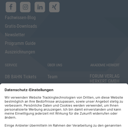
Fachwissen-Blog
Gratis-Downloads
Newsletter
Programm Guide
Auszeichnungen
SERVICE
ÜBER UNS
AKADEMIE HERKERT
FORUM VERLAG
DB BAHN Tickets
Team
HERKERT GMBH
Veranstaltungsunterlagen
Die AKADEMIE
Mandichostraße
HERKERT
18
Abo kündigen
86504 Merching
FORUM VERLAG
Widerrufsrecht
Telefon: +49
HERKERT
für Verbraucher
(0)8233 381-123
Kontakt
Telefax: +49
Elektronischer
(0)8233 381-222
Geschäftsverkehr
E-Mail: