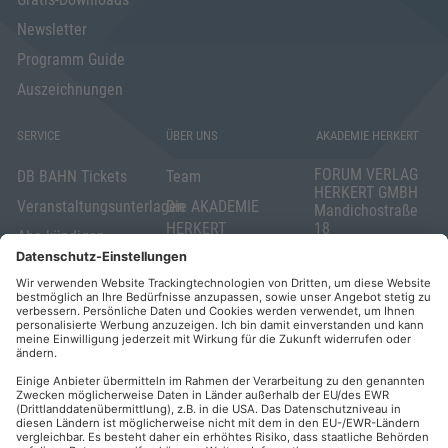
Newsletter
Programm Guide
Auszeichnungen
SERVICE
ÜBER UNS
AKADEMIE HERKERT
FORUM VERLAG
DB BAHN Tickets
Team
HERKERT GMBH
Veranstaltungsunterlagen
Die AKADEMIE
Mandichostraße
HERKERT
18
Abo kündigen
86504 Merching
FORUM VERLAG
Widerrufsrecht
Telefon: +49
HERKERT
für Verbraucher
(0)8233 381-123
Kontakt
Telefax: +49
Elektronischer
(0)8233 381-222
Geschäftsverkehr
E-Mail:
service(at)akademie
Barrierefreiheit
herkert.de
Zahlung per
Rechnung