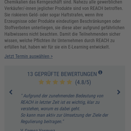
Chemikalien das Kerngeschäft sind. Nahezu alle gewerblichen
Verkäufer/-innen jeglicher Produkte sind von REACH betroffen.
Sie riskieren Geld- oder sogar Haftstrafen, wenn ihre
Erzeugnisse oder Produkte eindeutigen Beschränkungen oder
Stoffverboten unterliegen, sie diese aber aufgrund gefährlichen
Halbwissens nicht beachten. Damit die Teilnehmenden sicher
wissen, welche Pflichten ihr Unternehmen durch REACH zu
erfüllen hat, haben wir für sie ein E-Learning entwickelt.
Jetzt Termin auswählen >
13 GEPRÜFTE BEWERTUNGEN
(4.8/5)
" Aufgrund der zunehmenden Bedeutung von
" Gut
REACH in letzter Zeit ist es wichtig, klar zu
Grund
verstehen, worum es dabei geht.
J. C
So kann man aktiv zur Umsetzung der Ziele der
Regulierung beitragen."
V. Gomez-Vasquez