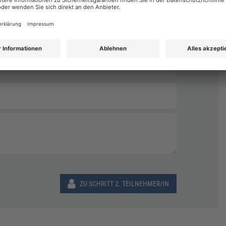
Nachname
*
ZU SCHRITT 2. TEILNEHMER/IN