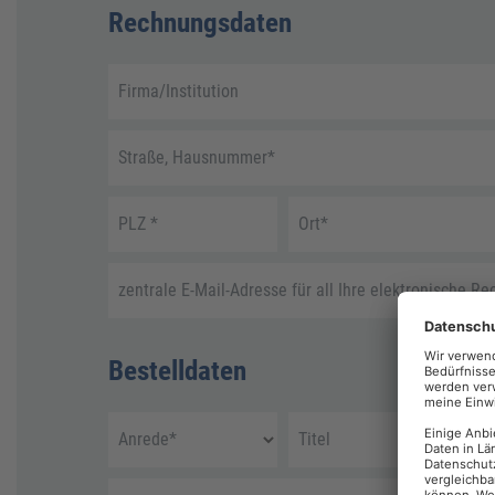
Rechnungsdaten
Firma/Institution
Straße, Hausnummer
*
PLZ
*
Ort
*
zentrale E-Mail-Adresse für all Ihre elektronische R
Bestelldaten
Anrede
*
Titel