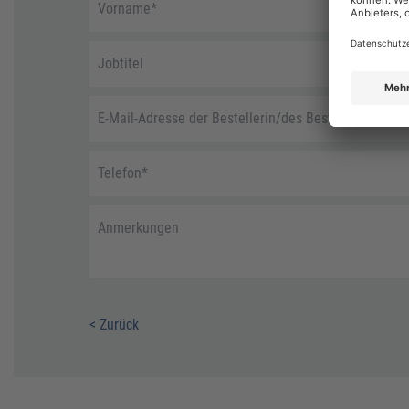
Vorname
*
Jobtitel
E-Mail-Adresse der Bestellerin/des Bestellers
*
Telefon
*
Anmerkungen
< Zurück