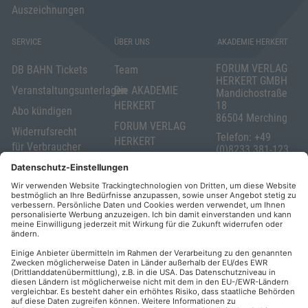
Auszeichnungen
SERVICE
ÜBER UNS
AKADEMIE HERKERT
FORUM VERLAG
DB BAHN Tickets
Team
HERKERT GMBH
Veranstaltungsunterlagen
Die AKADEMIE
Mandichostraße
HERKERT
18
Abo kündigen
86504 Merching
FORUM VERLAG
Widerrufsrecht
Telefon: +49
HERKERT
für Verbraucher
(0)8233 381-123
Kontakt
Telefax: +49
Elektronischer
(0)8233 381-222
Geschäftsverkehr
E-Mail:
service(at)akademie
Barrierefreiheit
herkert.de
Zahlung per
Rechnung
Impressum