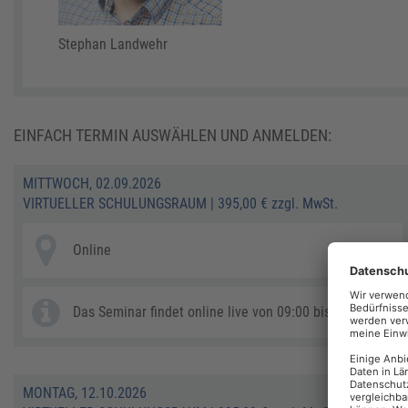
Stephan Landwehr
EINFACH TERMIN AUSWÄHLEN UND ANMELDEN:
MITTWOCH, 02.09.2026
VIRTUELLER SCHULUNGSRAUM
|
395,00 € zzgl. MwSt.
Online
Das Seminar findet online live von 09:00 bis ca. 12:00 Uhr
MONTAG, 12.10.2026