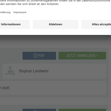
Stephan Landwehr
 statt.
PDF
JETZT ANMELDEN >
Stephan Landwehr
 statt.