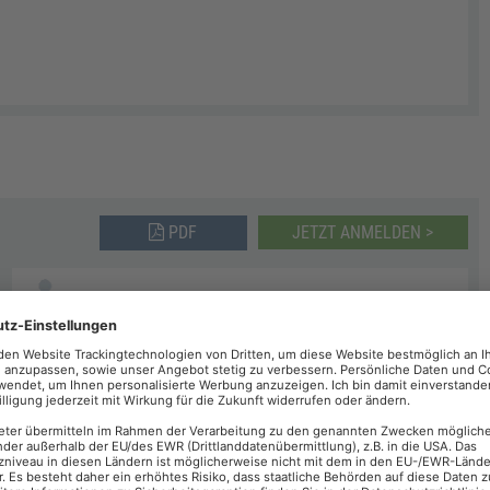
PDF
JETZT ANMELDEN >
Stephan Landwehr
 statt.
PDF
JETZT ANMELDEN >