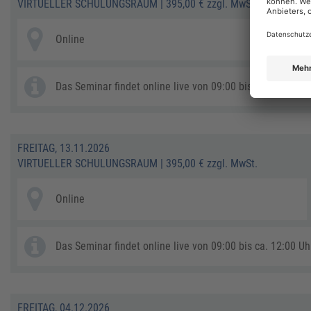
VIRTUELLER SCHULUNGSRAUM
|
395,00 € zzgl. MwSt.
Online
Das Seminar findet online live von 09:00 bis ca. 12:00 Uhr
FREITAG, 13.11.2026
VIRTUELLER SCHULUNGSRAUM
|
395,00 € zzgl. MwSt.
Online
Das Seminar findet online live von 09:00 bis ca. 12:00 Uhr
FREITAG, 04.12.2026