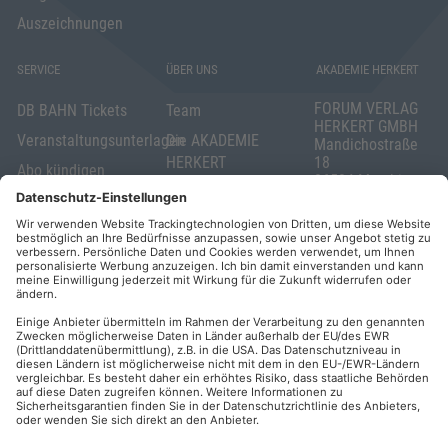
Auszeichnungen
SERVICE
ÜBER UNS
AKADEMIE HERKERT
FORUM VERLAG
DB BAHN Tickets
Team
HERKERT GMBH
Veranstaltungsunterlagen
Die AKADEMIE
Mandichostraße
HERKERT
18
Abo kündigen
86504 Merching
FORUM VERLAG
Widerrufsrecht
Telefon: +49
HERKERT
für Verbraucher
(0)8233 381-123
Kontakt
Telefax: +49
Elektronischer
(0)8233 381-222
Geschäftsverkehr
E-Mail:
service(at)akademie
Barrierefreiheit
herkert.de
Zahlung per
Rechnung
Impressum