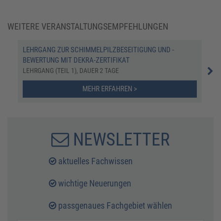
WEITERE VERANSTALTUNGSEMPFEHLUNGEN
LEHRGANG ZUR SCHIMMELPILZBESEITIGUNG UND -
LEH
BEWERTUNG MIT DEKRA-ZERTIFIKAT
ZER
LEHRGANG (TEIL 1), DAUER 2 TAGE
KOM
MEHR ERFAHREN >
NEWSLETTER
aktuelles Fachwissen
wichtige Neuerungen
passgenaues Fachgebiet wählen