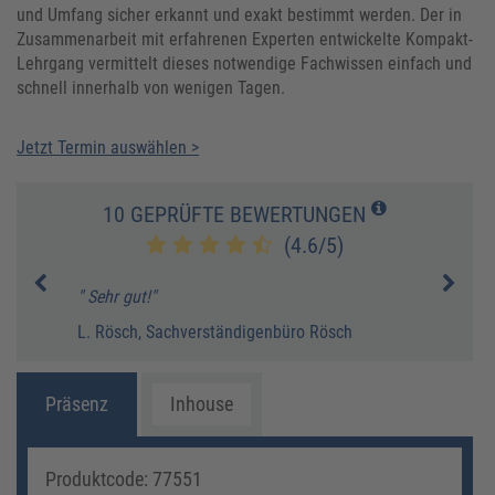
und Umfang sicher erkannt und exakt bestimmt werden. Der in
Zusammenarbeit mit erfahrenen Experten entwickelte Kompakt-
Lehrgang vermittelt dieses notwendige Fachwissen einfach und
schnell innerhalb von wenigen Tagen.
Jetzt Termin auswählen >
10 GEPRÜFTE BEWERTUNGEN
(4.6/5)
gen"
" Sehr gut!"
" Seh
L. Rösch, Sachverständigenbüro Rösch
M. Kr
Präsenz
Inhouse
Produktcode: 77551