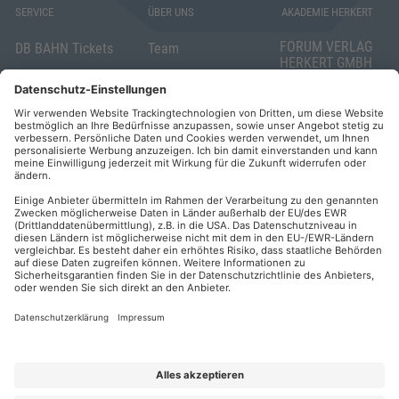
SERVICE
ÜBER UNS
AKADEMIE HERKERT
FORUM VERLAG
DB BAHN Tickets
Team
HERKERT GMBH
Veranstaltungsunterlagen
Die AKADEMIE
Mandichostraße
HERKERT
18
Abo kündigen
86504 Merching
FORUM VERLAG
Widerrufsrecht
Telefon: +49
HERKERT
für Verbraucher
(0)8233 381-123
Kontakt
Telefax: +49
Elektronischer
(0)8233 381-222
Geschäftsverkehr
E-Mail:
service(at)akademie
Barrierefreiheit
herkert.de
Zahlung per
Rechnung
Impressum
Datenschutz
Privatsphäre