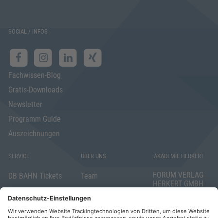
SOCIAL / INFOS
Fachwissen-Blog
Gratis-Downloads
Newsletter
Programm Guide
Auszeichnungen
SERVICE
ÜBER UNS
AKADEMIE HERKERT
FORUM VERLAG
DB BAHN Tickets
Team
HERKERT GMBH
Veranstaltungsunterlagen
Die AKADEMIE
Mandichostraße
HERKERT
18
Abo kündigen
86504 Merching
FORUM VERLAG