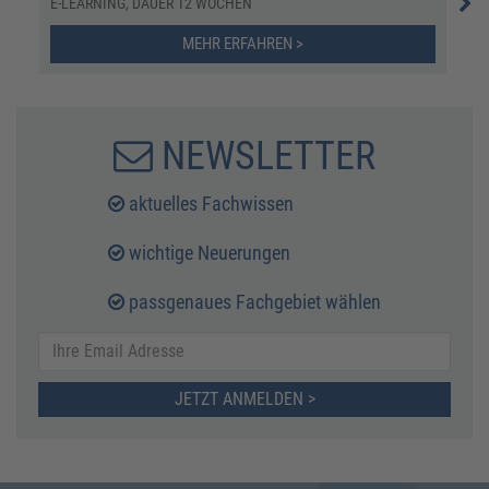
E-LEARNING, DAUER 12 WOCHEN
KOM
MEHR ERFAHREN >
NEWSLETTER
aktuelles Fachwissen
wichtige Neuerungen
passgenaues Fachgebiet wählen
JETZT ANMELDEN >