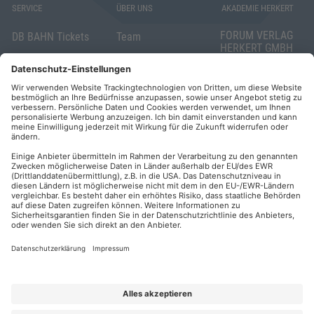
SERVICE
ÜBER UNS
AKADEMIE HERKERT
FORUM VERLAG
DB BAHN Tickets
Team
HERKERT GMBH
Veranstaltungsunterlagen
Die AKADEMIE
Mandichostraße
HERKERT
18
Abo kündigen
86504 Merching
FORUM VERLAG
Widerrufsrecht
Telefon: +49
HERKERT
für Verbraucher
(0)8233 381-123
Kontakt
Telefax: +49
Elektronischer
(0)8233 381-222
Geschäftsverkehr
E-Mail:
service(at)akademie
Barrierefreiheit
herkert.de
Zahlung per
Rechnung
Impressum
Datenschutz
Privatsphäre