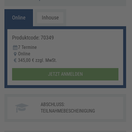
langs
n
durch
manc
Online
Inhouse
bei s
Dass 
Präse
Produktcode: 70349
fande
7 Termine
auf s
Online
kann 
345,00 € zzgl. MwSt.
aus d
JETZT ANMELDEN
ABSCHLUSS:
TEILNAHMEBESCHEINIGUNG