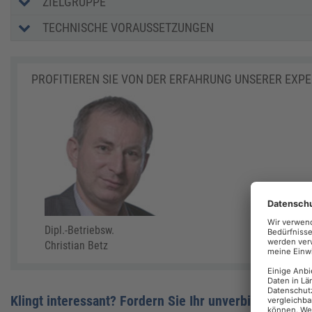
ZIELGRUPPE
TECHNISCHE VORAUSSETZUNGEN
PROFITIEREN SIE VON DER ERFAHRUNG UNSERER EXP
Dipl.-Betriebsw.
Christian Betz
Klingt interessant? Fordern Sie Ihr unverbindliches