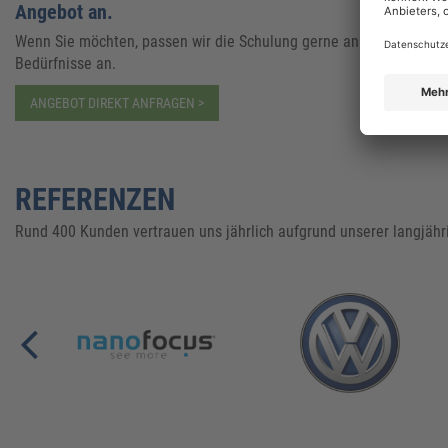
Angebot an.
Wenn Sie möchten, passen wir die Schulung gerne an Ihre
Bedürfnisse an.
ANGEBOT DIREKT ANFRAGEN >
REFERENZEN
Rund 400 Kunden vertrauen uns jährlich aufgrund unserer langjähr