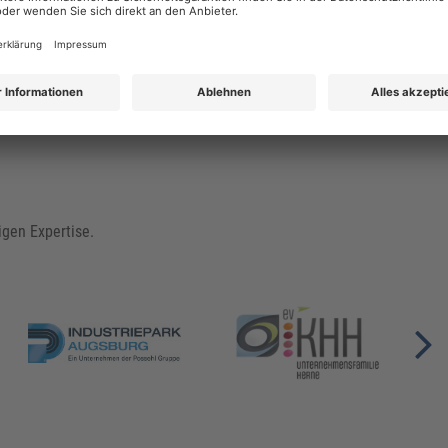
zu wenige Personen für eine eigene Inhouse-
Schulung?
Kontaktieren Sie uns unter
+49 (0)8233 381 555
igen Expertise.