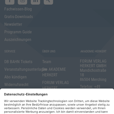
Fachwissen-Blog
Gratis-Downloads
Newsletter
Programm Guide
Auszeichnungen
SERVICE
ÜBER UNS
AKADEMIE HERKERT
FORUM VERLAG
DB BAHN Tickets
Team
HERKERT GMBH
Veranstaltungsunterlagen
Die AKADEMIE
Mandichostraße
HERKERT
18
Abo kündigen
86504 Merching
FORUM VERLAG
Widerrufsrecht
Telefon: +49
HERKERT
für Verbraucher
(0)8233 381-123
Kontakt
Telefax: +49
Elektronischer
(0)8233 381-222
Geschäftsverkehr
E-Mail:
service(at)akademie
Barrierefreiheit