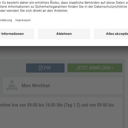
BERLIN
AIN
HANNOVER
ROSTOCK
PDF
JETZT ANMELDEN >
Marc Weichhan
line live von 09:00 bis 16:00 Uhr (Tag 1-2) und von 09:00 bis