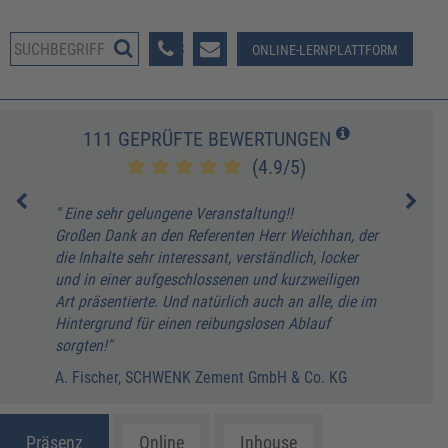
08233 381-123
ONLINE-LERNPLATTFORM
111 GEPRÜFTE BEWERTUNGEN
(4.9/5)
" Eine sehr gelungene Veranstaltung!!
" Di
Großen Dank an den Referenten Herr Weichhan, der
mit 
die Inhalte sehr interessant, verständlich, locker
unte
und in einer aufgeschlossenen und kurzweiligen
Meth
Art präsentierte. Und natürlich auch an alle, die im
imme
Hintergrund für einen reibungslosen Ablauf
Die 
sorgten!"
über
stel
A. Fischer, SCHWENK Zement GmbH & Co. KG
Erfü
M. K
Präsenz
Online
Inhouse