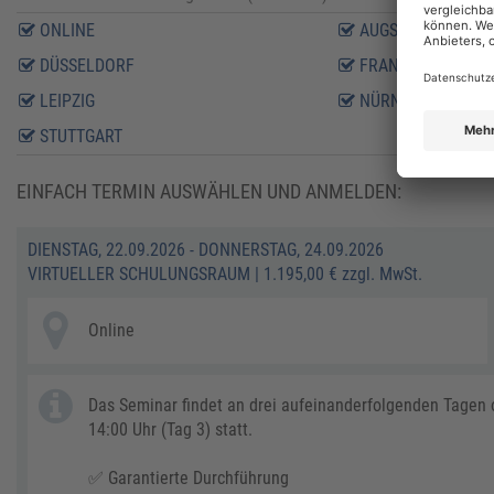
ONLINE
AUGSBURG
DÜSSELDORF
FRANKFURT AM M
LEIPZIG
NÜRNBERG
STUTTGART
EINFACH TERMIN AUSWÄHLEN UND ANMELDEN:
DIENSTAG, 22.09.2026 - DONNERSTAG, 24.09.2026
VIRTUELLER SCHULUNGSRAUM
|
1.195,00 € zzgl. MwSt.
Online
Das Seminar findet an drei aufeinanderfolgenden Tagen on
14:00 Uhr (Tag 3) statt.
✅ Garantierte Durchführung