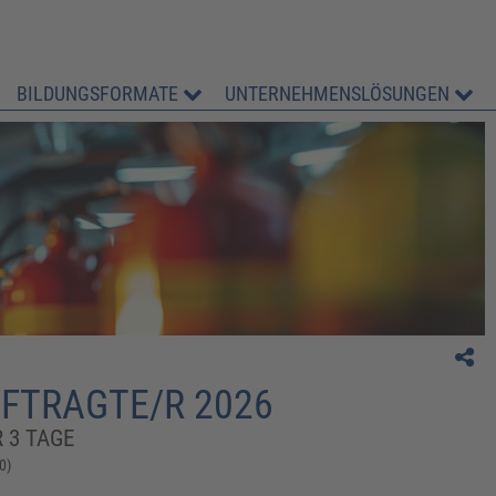
BILDUNGSFORMATE
UNTERNEHMENSLÖSUNGEN
" Sehr gut. Großes Lob an Herrn Weichhan."
D. Rath, Max Planck Institut für
Stoffwechselforschung
FTRAGTE/R 2026
 3 TAGE
0)