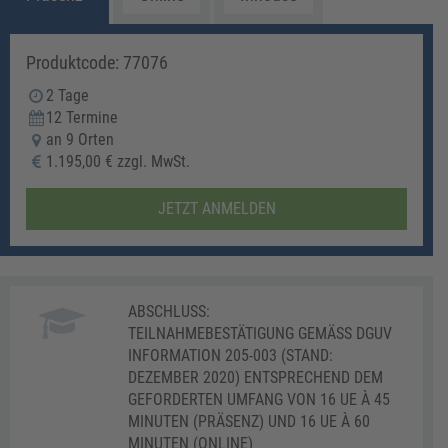
Produktcode: 77076
2 Tage
12 Termine
an 9 Orten
1.195,00 € zzgl. MwSt.
JETZT ANMELDEN
ABSCHLUSS:
TEILNAHMEBESTÄTIGUNG GEMÄSS DGUV I
NFORMATION 205-003 (STAND: D
EZEMBER 2020) ENTSPRECHEND DEM G
EFORDERTEN UMFANG VON 16 UE À 45 M
INUTEN (PRÄSENZ) UND 16 UE À 60 M
INUTEN (ONLINE)