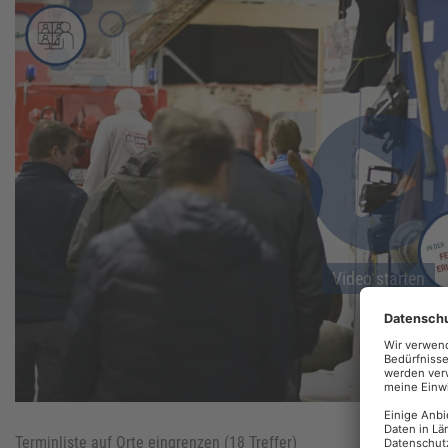
Video starten
Video starten
Terminliste auf Orte eingrenzen (
18
Treffer)