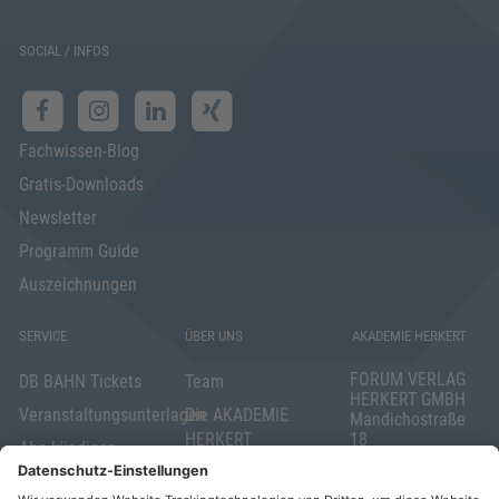
SOCIAL / INFOS
Fachwissen-Blog
Gratis-Downloads
Newsletter
Programm Guide
Auszeichnungen
SERVICE
ÜBER UNS
AKADEMIE HERKERT
FORUM VERLAG
DB BAHN Tickets
Team
HERKERT GMBH
Veranstaltungsunterlagen
Die AKADEMIE
Mandichostraße
HERKERT
18
Abo kündigen
86504 Merching
FORUM VERLAG
Widerrufsrecht
Telefon: +49
HERKERT