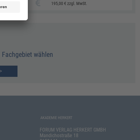
195,00 € zzgl. MwSt.
Fachgebiet wählen
>
AKADEMIE HERKERT
FORUM VERLAG HERKERT GMBH
Mandichostraße 18