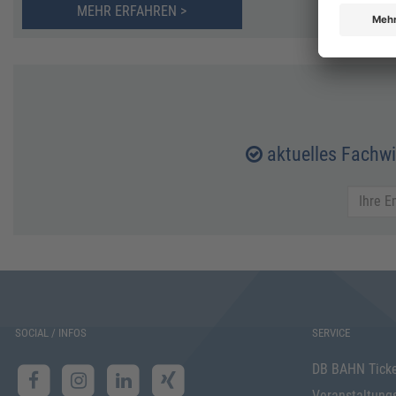
MEHR ERFAHREN >
aktuelles Fachw
SOCIAL / INFOS
SERVICE
DB BAHN Tick
Veranstaltung