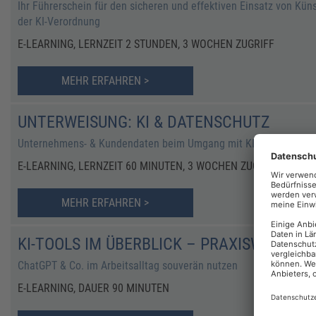
Ihr Führerschein für den sicheren und effektiven Einsatz von Kün
der KI-Verordnung
E-LEARNING, LERNZEIT 2 STUNDEN, 3 WOCHEN ZUGRIFF
MEHR ERFAHREN >
UNTERWEISUNG: KI & DATENSCHUTZ
Unternehmens- & Kundendaten beim Umgang mit KI schützen
E-LEARNING, LERNZEIT 60 MINUTEN, 3 WOCHEN ZUGRIFF
MEHR ERFAHREN >
KI-TOOLS IM ÜBERBLICK – PRAXISWISSEN 
ChatGPT & Co. im Arbeitsalltag souverän nutzen
E-LEARNING, DAUER 90 MINUTEN