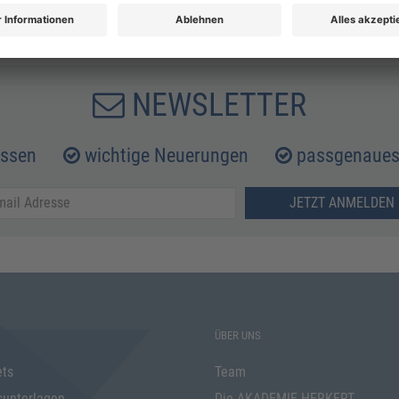
NEWSLETTER
issen
wichtige Neuerungen
passgenaues 
JETZT ANMELDEN 
ÜBER UNS
ets
Team
sunterlagen
Die AKADEMIE HERKERT