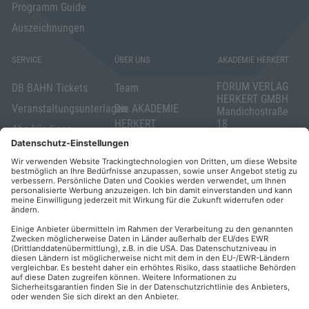
Programm Guide
Auszeichnungen
SERVICE
ÜBER UNS
AKADEMIE HERKERT
FORUM VERLAG
DB BAHN Tickets
Team
HERKERT GMBH
Veranstaltungsunterlagen
Die AKADEMIE
Mandichostraße
HERKERT
18
Abo kündigen
86504 Merching
FORUM VERLAG
Widerrufsrecht
Telefon: +49
HERKERT
für Verbraucher
(0)8233 381-123
Kontakt
Telefax: +49
Elektronischer
(0)8233 381-222
Geschäftsverkehr
E-Mail:
service(at)akademie
Barrierefreiheit
herkert.de
Zahlung per
Rechnung