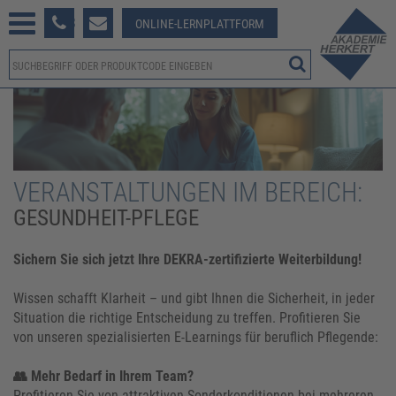
233 381-123
ONLINE-LERNPLATTFORM
VERANSTALTUNGEN IM BEREICH:
GESUNDHEIT-PFLEGE
Sichern Sie sich jetzt Ihre DEKRA-zertifizierte Weiterbildung!
Wissen schafft Klarheit – und gibt Ihnen die Sicherheit, in jeder
Situation die richtige Entscheidung zu treffen. Profitieren Sie
von unseren spezialisierten E-Learnings für beruflich Pflegende:
👥 Mehr Bedarf in Ihrem Team?
Profitieren Sie von attraktiven Sonderkonditionen bei mehreren