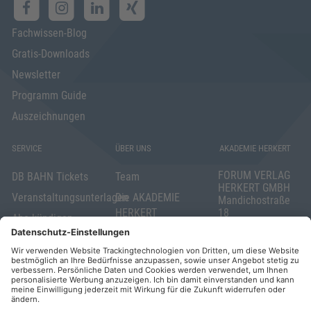
Fachwissen-Blog
Gratis-Downloads
Newsletter
Programm Guide
Auszeichnungen
SERVICE
ÜBER UNS
AKADEMIE HERKERT
FORUM VERLAG
DB BAHN Tickets
Team
HERKERT GMBH
Veranstaltungsunterlagen
Die AKADEMIE
Mandichostraße
HERKERT
18
Abo kündigen
86504 Merching
FORUM VERLAG
Widerrufsrecht
Telefon: +49
HERKERT
für Verbraucher
(0)8233 381-123
Kontakt
Telefax: +49
Elektronischer
(0)8233 381-222
Geschäftsverkehr
E-Mail:
service(at)akademie