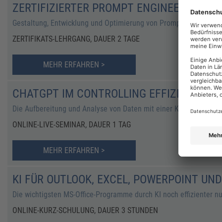
ZERTIFIZIERTER PROMPT ENGINEER FÜR 
Gestaltung, Entwicklung und Optimierung von Prompts mit Chat
ZERTIFIKATS-LEHRGANG, DAUER 2 TAGE
MEHR ERFAHREN >
CHATGPT IM CONTROLLING EFFIZIENT NU
Die Aufbereitung und Analyse von Daten mit einer KI-Strategie er
ONLINE-LIVE-SEMINAR, DAUER 1 TAG
MEHR ERFAHREN >
KI FÜR OUTLOOK, EXCEL, POWERPOINT UN
Die wichtigsten MS-Office-Programme durch KI noch effizienter n
ONLINE-KURZ-SCHULUNG, DAUER 3 STUNDEN