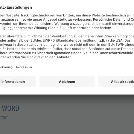
CHATGPT
GPT für angehende Prompt Engineers
TZEN
folgreich optimieren
D WORD
utzen