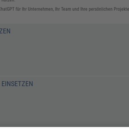
ie ChatGPT für Ihr Unternehmen, Ihr Team und Ihre persönlichen Projek
TZEN
R EINSETZEN