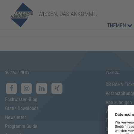
WISSEN, DAS ANKOMMT.
THEMEN
SOCIAL / INFOS
SERVICE
DB BAHN Tick
Veranstaltung
Fachwissen-Blog
Abo kündigen
Gratis-Downloads
Widerrufsrecht
Newsletter
Elektronischer
Programm Guide
Barrierefreihei