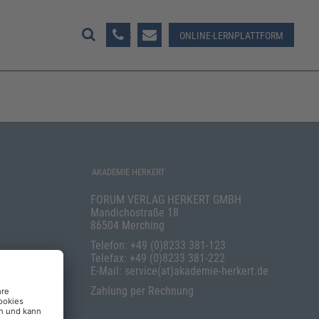
08233 381-123
ONLINE-LERNPLATTFORM
AKADEMIE HERKERT
FORUM VERLAG HERKERT GMBH
Mandichostraße 18
86504 Merching
Telefon: +49 (0)8233 381-123
Telefax: +49 (0)8233 381-222
E-Mail: service(at)akademie-herkert.de
Zahlung per Rechnung