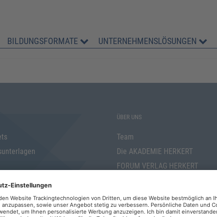
BILDUNGSFORMATE
UNTERNEHMENSLÖSUNGEN
ÜBER UNS
ets
Team
sunterlagen
Die AKADEMIE HERKERT
FORUM VERLAG HERKERT
 für Verbraucher
Kontakt
 Geschäftsverkehr
t