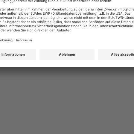
häre
AGB & Lizenzbedingungen
Urheb